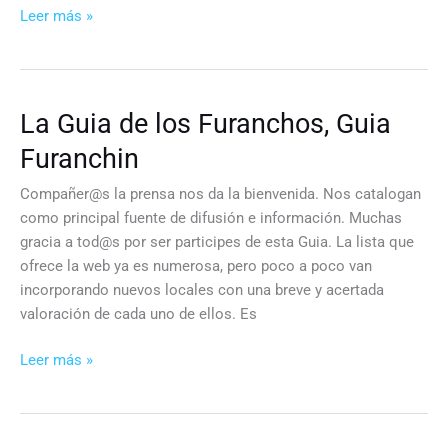
FIESTA
Leer más »
DE
LA
RECONQUISTA
EN
La Guia de los Furanchos, Guia
VIGO
Furanchin
Compañer@s la prensa nos da la bienvenida. Nos catalogan
como principal fuente de difusión e información. Muchas
gracia a tod@s por ser participes de esta Guia. La lista que
ofrece la web ya es numerosa, pero poco a poco van
incorporando nuevos locales con una breve y acertada
valoración de cada uno de ellos. Es
La
Leer más »
Guia
de
los