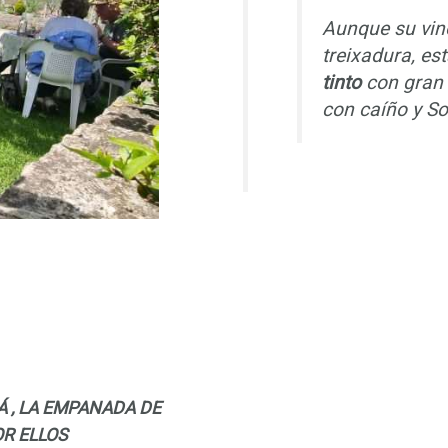
Aunque su vin
treixadura, e
tinto
con gran
con caíño y S
 , LA EMPANADA DE
OR ELLOS